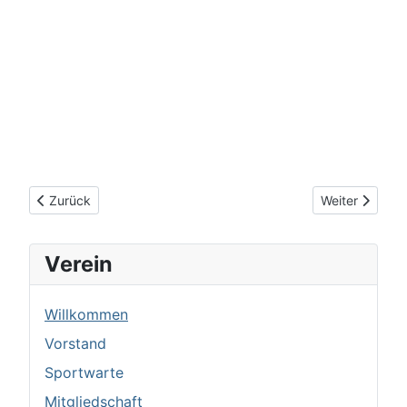
Vorheriger Beitrag: Mitgliedschaft
Nächster Beitr
Zurück
Weiter
Verein
Willkommen
Vorstand
Sportwarte
Mitgliedschaft