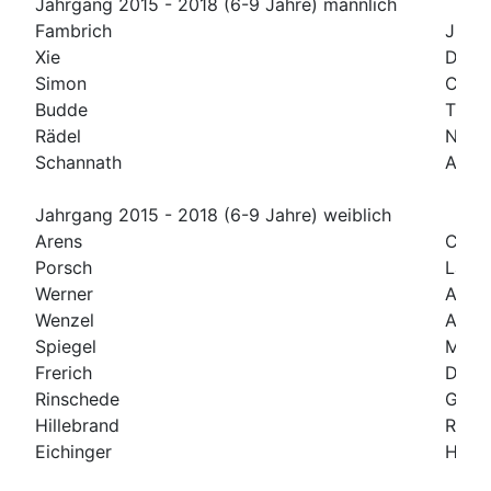
Jahrgang 2015 - 2018 (6-9 Jahre) männlich
Fambrich
Justu
Xie
Davi
Simon
Conn
Budde
Theo
Rädel
Nika
Schannath
Ansg
Jahrgang 2015 - 2018 (6-9 Jahre) weiblich
Arens
Carol
Porsch
Lara
Werner
Anni
Wenzel
Anni
Spiegel
Maya
Frerich
Dian
Rinschede
Gesa
Hillebrand
Rike
Eichinger
Hele