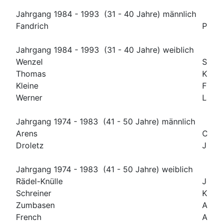
Jahrgang 1984 - 1993 (31 - 40 Jahre) männlich
Fandrich
Patri
Jahrgang 1984 - 1993 (31 - 40 Jahre) weiblich
Wenzel
Steffi
Thomas
Kathe
Kleine
Fredr
Werner
Laura
Jahrgang 1974 - 1983 (41 - 50 Jahre) männlich
Arens
Chris
Droletz
Jürg
Jahrgang 1974 - 1983 (41 - 50 Jahre) weiblich
Rädel-Knülle
Jova
Schreiner
Katja
Zumbasen
Anna
French
Anja