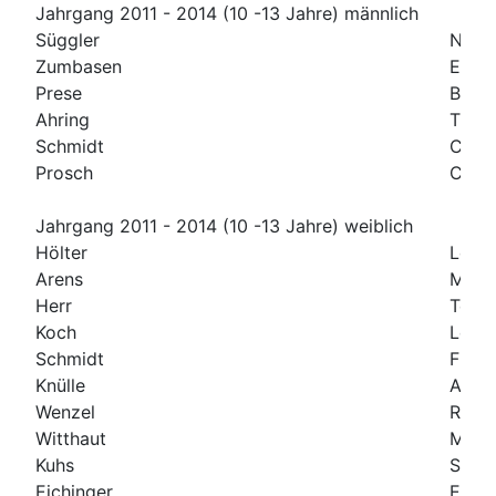
Jahrgang 2011 - 2014 (10 -13 Jahre) männlich
Süggler
Noah
Zumbasen
Emil
Prese
Benj
Ahring
Theo
Schmidt
Cinus
Prosch
Carl
Jahrgang 2011 - 2014 (10 -13 Jahre) weiblich
Hölter
Lorre
Arens
Merle
Herr
Tess
Koch
Lena
Schmidt
Finja
Knülle
Anna
Wenzel
Ria
Witthaut
Malin
Kuhs
Serif
Eichinger
Emili