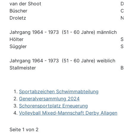
van der Shoot
Dagm
Büscher
Carla
Droletz
Nicol
Jahrgang 1964 - 1973 (51 - 60 Jahre) männlich
Hölter
Stefa
Süggler
Sasc
Jahrgang 1964 - 1973 (51 - 60 Jahre) weiblich
Stallmeister
Beat
Sportabzeichen Schwimmabteilung
Generalversammlung 2024
Schorensportplatz Erneuerung
Volleyball Mixed-Mannschaft Derby Allagen
Seite 1 von 2