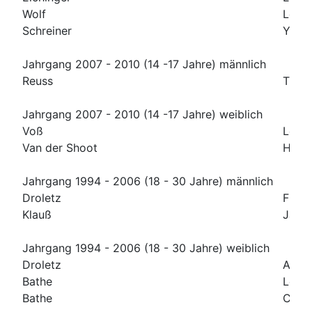
Wolf
Leni
Schreiner
Yana
Jahrgang 2007 - 2010 (14 -17 Jahre) männlich
Reuss
Thad
Jahrgang 2007 - 2010 (14 -17 Jahre) weiblich
Voß
Leni
Van der Shoot
Hele
Jahrgang 1994 - 2006 (18 - 30 Jahre) männlich
Droletz
Flori
Klauß
Jan
Jahrgang 1994 - 2006 (18 - 30 Jahre) weiblich
Droletz
Angel
Bathe
Leoni
Bathe
Chiar